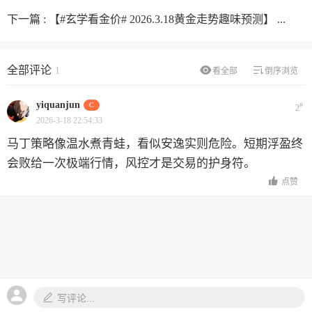
下一篇 :
【#玄学看金价# 2026.3.18黄金走势趣味预测】 ...
全部评论
1
看全部
倒序浏览
yiquanjun
C
#
2
2026-3-18 22:54:33
马丁策略像温水煮青蛙，看似安逸实则危险。短期浮盈终
会败给一次极端行情，风控才是交易的护身符。
点赞
写评论...