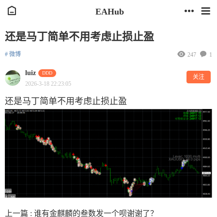
EAHub
还是马丁简单不用考虑止损止盈
# 微博
247
1
luiz
DDD
关注
2026-3-18 22:23:05
还是马丁简单不用考虑止损止盈
上一篇 :
谁有金麒麟的叁数发一个呗谢谢了？