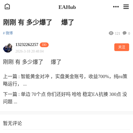
EAHub
刚刚 有 多少爆了 爆了
# 微博
121
0
13232262257
DD
关注
2026-3-18 20:48:04
刚刚 有 多少爆了 爆了
上一篇 :
智能黄金对冲 ，实盘美金账号，收益700%，纯ea策
略运行， ...
下一篇 :
单边 70个点 你们还好吗 哈哈 稳定EA抗揍 300点 没
问题 ...
暂无评论