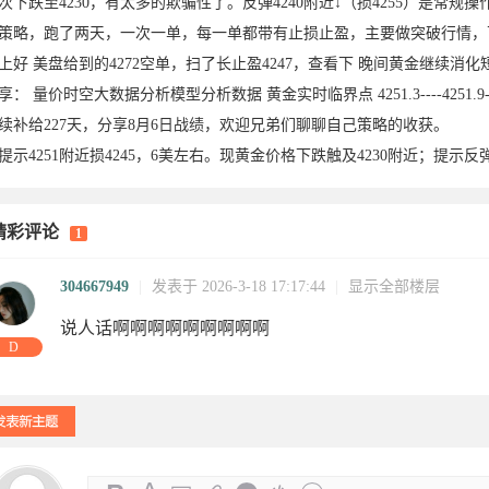
次下跌至4230，有太多的欺骗性了。反弹4240附近↓（损4255）是常规操
策略，跑了两天，一次一单，每一单都带有止损止盈，主要做突破行情，
上好 美盘给到的4272空单，扫了长止盈4247，查看下 晚间黄金继续消化
享： 量价时空大数据分析模型分析数据 黄金实时临界点 4251.3----4251.9-
续补给227天，分享8月6日战绩，欢迎兄弟们聊聊自己策略的收获。
提示4251附近损4245，6美左右。现黄金价格下跌触及4230附近；提示反弹
精彩评论
1
18
03-18
03-18
03-18
03-18
18
03-18
1
304667949
|
发表于 2026-3-18 17:17:44
|
显示全部楼层
说人话啊啊啊啊啊啊啊啊啊
D