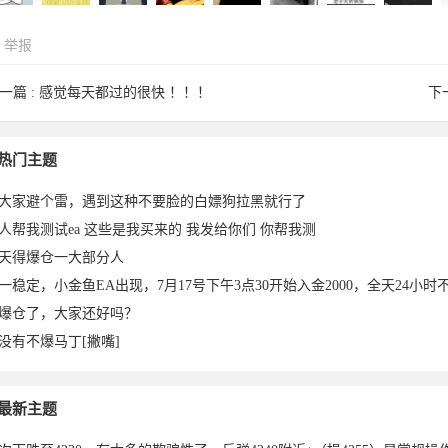
举报
一篇 :
感觉每天都过的很快 ！！！
下
asel于
hahcyj于
iaquita888
yiquanjun
沣升水启
jonas0123
yelinwu于
草草木木
热门主题
大家避个雷，遇到这种不要脸的白嫖狗拉黑就行了
人帮我测试ea 这些是我买来的 我发给你们 你帮我测
天得爆仓一大部分人
一稳定，小金鱼EA出现，7月17号下午3点30开始入金2000，全天24小时不
爆仓了，大家还好吗？
没有不爆马丁[撇嘴]
26-03-
2026-03-
于2026-
于2026-
于2026-
于2026-
2026-03-
于2026-
2
最新主题