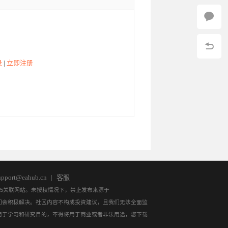
7:34:25
17:30:27
17:25:53
17:17:44
录
|
立即注册
pport@eahub.cn
|
客服
QL5关联网站。未授权情况下，禁止发布来源于
，我们会积极解决。社区内容不构成投资建议，且我们无法全面监
访问
访问
访问
访问
用于学习和研究目的，不得将用于商业或者非法用途，您下载