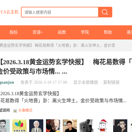
EA云主机
指标
资源+
函数
学院
帮助
悬
3.18黄金运势玄学快报】 梅花易数得「火地晋」卦：离火生坤土，金价受
【2026.3.18黄金运势玄学快报】 梅花易数
金价受政策与市场情... ...
quanjun
|
发表于 2026-3-18 17:17:06
|
显示全部楼层
|
复制链接
2026.3.18黄金运势玄学快报】
花易数得「火地晋」卦：离火生坤土，金价受政策与市场情...
近访问
头像模式