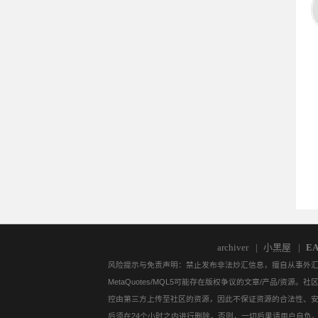
01
archiver
|
小黑屋
|
E
风险提示与免责声明：禁止发布非法炒汇信息，擅自从事外汇保证
MetaQuotes/MQL5可能存在版权争议的文章/产品
访
控由第三方上传至社区的资源，因此不保证资源的合法性、
后须在24个小时之内进行删除，否则，一切后果请用户自负