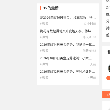
这
新
Ta的最新
晚
测2026年8月6日黄金： 梅花易数：得“水风井”变“水天需”，体卦得变卦乾金生
分
# 微博
12 小时前
持
梅花易数起得地风升变地天泰，体坤土被用巽木所克，初爻动有冲高之象，但根基不
前
# 微博
昨天 08:20
2026年8月4日黄金走势，我掐指一算：小六壬得“速喜”，金价像坐火箭，冲劲十足
# 微博
前天 08:55
2026年8月3日黄金走势速测：小六壬按农历六月廿一起课得留连，主行情反复，财星
19
# 微博
3 天前
2026年8月2日黄金走势，三种术数各显神通。梅花易数起得“天地否”变“风地观”
# 微博
4 天前