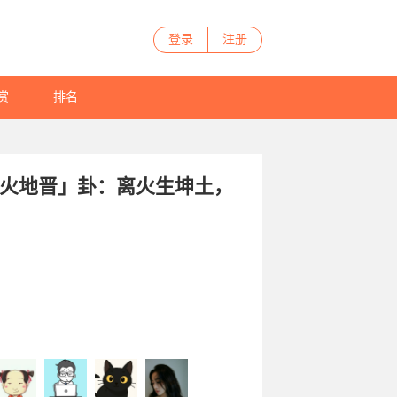
登录
注册
赏
排名
得「火地晋」卦：离火生坤土，