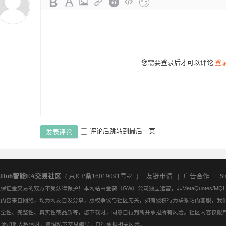
:42:55
23:04:59
20:27:04
17:49:09
17:46:53
17:44:38
17:42:23
17:38:24
1
您需要登录后才可以评论
登
评论后跳转到最后一页
发表评论
AHub智能EA交易社区
(
京ICP备16019091号-2
)
|
友链申请
|
广告合作
|
Su
金交易的双方不受法律保护！本网站由金葵（GW）公司独立运营，非MetaQuotes/M
/资源。社区内容来自网络，均为网友自发分享，版权争议与社区无关，如有侵权行为联系站内客服
问
访问
访问
访问
访问
访问
访问
访问
安全性、完整性、真实性或品质等，您下载时，同意自行判断并承担所有风险。社区内容仅限
。添加他人私信时，警惕私下交易骗局，自行承担相关风险。