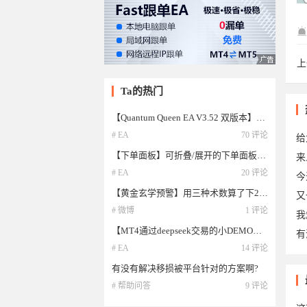
上
ch
Ta的热门
【Quantum Queen EA V3.52 双版本】量子女王最新3.52无限制版本(全网唯一)
# EA
70 评论
给
【下单面板】可折叠/展开的下单面板源码直接分享
来
# EA
20 评论
今
【黄金玄学预警】用三种术数算了下2026年4月30日金价走势，结果有点意思： 梅花
又
# 微博
1 评论
我
【MT4通过deepseek交易的小DEMO】MT4访问deepseek来预测行情,稍微修改即可自动下单以及指导交易
有
# EA
14 评论
有没有解决移损被平台针对的方案啊?
20
# 帮助问答
9 评论