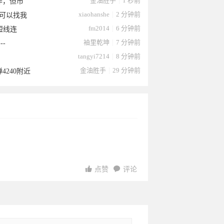
金油胜手
|
1 秒前
作，但市
xiaohanshe
|
2 分钟前
可以找我
fm2014
|
6 分钟前
短线连
袖里乾坤
|
7 分钟前
--
tangyi7214
|
8 分钟前
金油胜手
|
29 分钟前
4240附近
8
03-18
03-18
03-18
点赞
评论