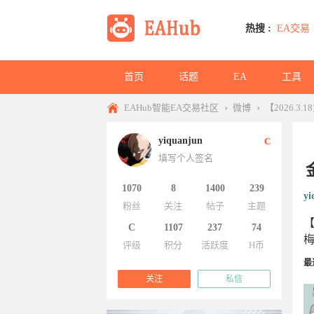
热搜 :
EA交易
首页
话题
EA
工具
›
›
EAHub智能EA交易社区
微博
【2026.
yiquanjun
C
填写个人签名
1070
8
1400
239
yi
粉丝
关注
帖子
主题
【
C
1107
237
74
梅
评级
积分
活跃度
H币
最
关注
私信