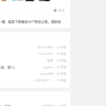
评论
一篇 :
临盘下跌触及4977附近止跌，提前给出下方支撑于此间附近试探，现 ...
迪斯9于
杰夫jeff
edennnnn
30466794
1605712861
|
23 评论
732243587
|
31 评论
张宾
|
13 评论
yjgdiaw
|
19 评论
关，到7.2
marco699
|
10 评论
a13958672232
|
12 评论
026-03-
于2026-
n于2026-
9于2026-