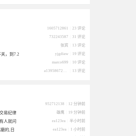
1605712861
|
23 评论
732243587
|
31 评论
张宾
|
13 评论
yjgdiaw
|
19 评论
关，到7.2
marco699
|
10 评论
a13958672232
|
13 评论
952712138
|
12 分钟前
雄鹰
|
19 分钟前
交易纪律
ea123ea
|
半小时前
候有人就问
ea123ea
|
1 小时前
磨的,日