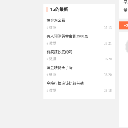
早
Ta的最新
量
黄金怎么看
# 微博
05-13
有人预测黄金会到3900点
# 微博
03-21
有疯狂抄底的吗
# 微博
03-20
黄金跌倒头了吗
# 微博
03-20
今晚行情应该比较带劲
# 微博
03-18