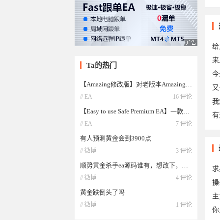
给
来
Ta的热门
今
【Amazing修改版】对老版本Amazing的改造
又
# EA
16 评论
我
【Easy to use Safe Premium EA】一款不错的网格ea，风险较小的灵活网格ea
有
# EA
7 评论
有人预测黄金会到3900点
# 微博
3 评论
顺势黄金杀手ea源码谁有，想改下，风险较大
求
# 微博
4 评论
操
黄金跌倒头了吗
主
# 微博
1 评论
你