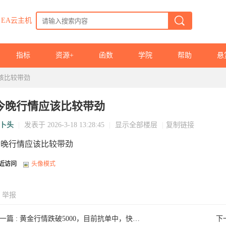
EA云主机
指标
资源+
函数
学院
帮助
悬
该比较带劲
今晚行情应该比较带劲
卜头
|
发表于 2026-3-18 13:28:45
|
显示全部楼层
|
复制链接
今晚行情应该比较带劲
近访问
头像模式
举报
一篇 :
黄金行情跌破5000，目前抗单中，快涨回来吧，依旧是5000-5100间 ...
下