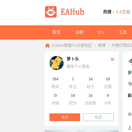
热搜 :
EA交易
首页
话题
EA
工具
›
›
EAHub智能EA交易社区
微博
今晚行情应
萝卜头
D
填写个人签名
萝
104
1
34
10
粉丝
关注
帖子
主题
D
18
34
0
最
评级
积分
活跃度
H币
关注
私信
上