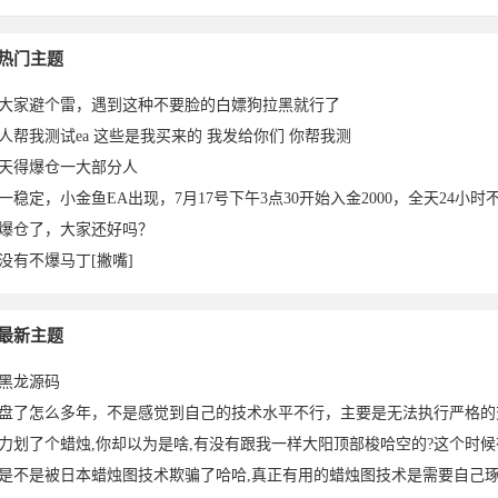
热门主题
大家避个雷，遇到这种不要脸的白嫖狗拉黑就行了
人帮我测试ea 这些是我买来的 我发给你们 你帮我测
天得爆仓一大部分人
一稳定，小金鱼EA出现，7月17号下午3点30开始入金2000，全天24小时不
爆仓了，大家还好吗？
没有不爆马丁[撇嘴]
最新主题
黑龙源码
盘了怎么多年，不是感觉到自己的技术水平不行，主要是无法执行严格的
力划了个蜡烛,你却以为是啥,有没有跟我一样大阳顶部梭哈空的?这个时
是不是被日本蜡烛图技术欺骗了哈哈,真正有用的蜡烛图技术是需要自己琢