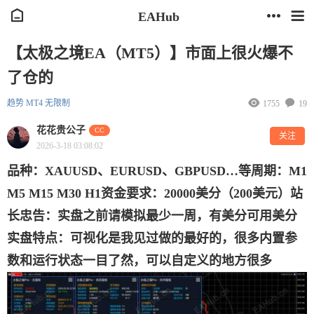
EAHub
【太极之境EA（MT5）】市面上很火爆不
了仓的
趋势
MT4
无限制
1755
19
花花贵公子
CC
关注
2026-3-18 03:08:02
品种：XAUUSD、EURUSD、GBPUSD…等
周期：M1
M5 M15 M30 H1
资金要求：20000美分（200美元）
站
长忠告：实盘之前请模拟最少一周，有美分可用美分
实盘
特点：可视化是我见过做的最好的，很多内置参
数和运行状态一目了然，可以自定义的地方很多