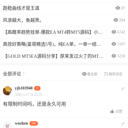
跑稳曲线才是王道
87
风浪越大，鱼越贵。
204
【高概率趋势挂单-爆款EA MT4转MT5源码】小资金福音：专做黄金的高盈亏策略源码，实盘50美金启航！ 推荐 热门
6742
高效好策略(富哥精选5号)，纯EA单，一单一结，突破策略，3个多月14倍多
5107
【GOLD MT5EA源码分享】原来发过火了的MT4源码我拿来改为MT5源码分享给大家！一年盈亏比2.5
3230
全部评论
7
看全部
倒序浏览
yjb103940
D
#
2
2026-3-17 21:25:55
有限制时间吗，还是永久可用
点赞
wuzhen
DD
#
3