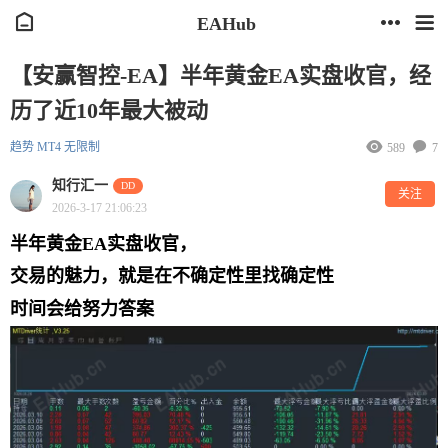
EAHub
【安赢智控-EA】半年黄金EA实盘收官，经
历了近10年最大被动
趋势
MT4
无限制
589
7
知行汇一
DD
关注
2026-3-17 21:06:23
半年黄金EA实盘收官，
交易的魅力，就是在不确定性里找确定性
时间会给努力答案