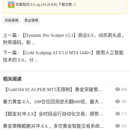
安赢智控-EA.zip
(34.26 KB) 下载次数: 5
突破策略
黄金策略
上一篇 :
【Dynamic Pro Scalper v2.1】商业EA，动态剥头皮，
附带源码，和 ...
下一篇 :
【Gold Scalping AI V1.0 MT4 1440+】使用人工智能
技术的 EA，分 ...
相关阅读
【Gold H4 SCALPER MT5无限制】黄金突破策略EA，收益稳健，复利惊人，每一单都是带止损的！
890
暴力黄金-EA，100仓位回测逆天翻600倍，最大浮亏10%，运行1年多，有观摩
381
【掘金对冲-EA】全时段运行自动化交易，顺势降低风险，严格风控，最大浮亏不超过15%
175
黄金策略鲲鹏对冲-EA ，多空黄金智能交易系统，精准风控，双向对冲+多重风控
305