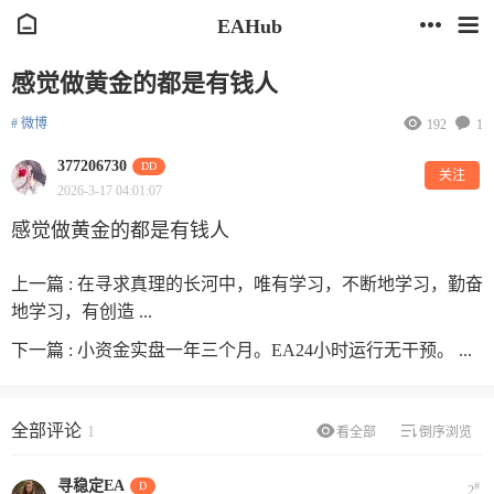
EAHub
感觉做黄金的都是有钱人
# 微博
192
1
377206730
DD
关注
2026-3-17 04:01:07
感觉做黄金的都是有钱人
上一篇 :
在寻求真理的长河中，唯有学习，不断地学习，勤奋
地学习，有创造 ...
下一篇 :
小资金实盘一年三个月。EA24小时运行无干预。 ...
全部评论
1
看全部
倒序浏览
寻稳定EA
D
#
2