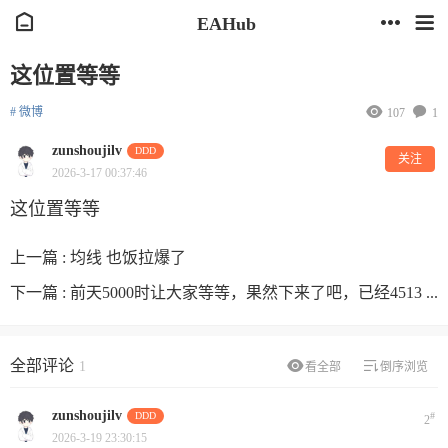
EAHub
这位置等等
# 微博
107
1
zunshoujilv
DDD
关注
2026-3-17 00:37:46
这位置等等
上一篇 :
均线 也饭拉爆了
下一篇 :
前天5000时让大家等等，果然下来了吧，已经4513 ...
全部评论
1
看全部
倒序浏览
zunshoujilv
DDD
#
2
2026-3-19 23:30:15