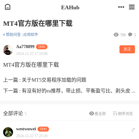
EAHub
MT4官方版在哪里下载
# 帮助问答
|
应用软件
709
5
Aa778899
DDD
关注
2024-12-22 17:10:00
MT4官方版在哪里下载
上一篇 :
关于MT5交易程序加载的问题
下一篇 :
有没有好的ea推荐，带止损、平衡盈亏比、剥头皮 ...
全部评论
5
看全部
倒序浏览
westwuwei
DDD
#
2
2024-12-22 17:25:20