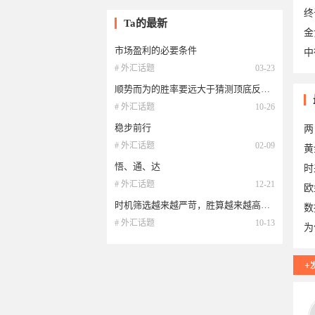
终
Ta的最新
金
市场盈利的必要条件
中
于2
# 外汇话题
03-23
顺势而为的胜率要远大于猜测顶底反向做单胜率，相信系统，主观臆断
于2
# 外汇话题
10-26
稳步前行
两
# 外汇话题
02-09
黄
悟、通、达
时
# 外汇话题
12-21
欧
时机筛选越来越严苛，胜算越来越高，耐性越来越强。
数
# 外汇话题
10-13
为
12
12