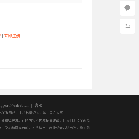
录
|
立即注册
9:58:51
19:40:39
18:55:47
18:10:56
17:26:05
pport@eahub.cn
|
客服
QL5关联网站。未授权情况下，禁止发布来源于
，我们会积极解决。社区内容不构成投资建议，且我们无法全面监
用于学习和研究目的，不得将用于商业或者非法用途，您下载