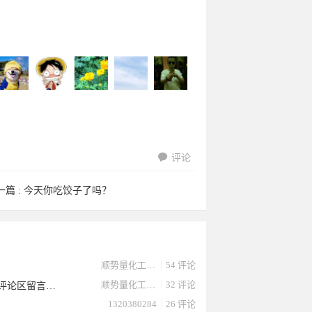
评论
hizhelei
lzf290于
huichzh于
发射端于
westwuw
一篇 :
今天你吃饺子了吗？
顺势量化工作室
|
54 评论
顺势量化工作室
|
32 评论
史上最强马丁对冲EA金麒麟最新第5版本，可抗黄金1500点，不相信朋友的评论区留言解答，韭菜的自我感悟
1320380284
|
26 评论