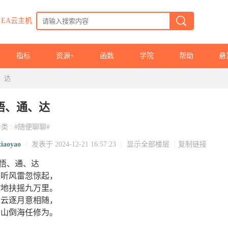
EA云主机
指标
资源+
函数
学院
帮助
悬
、达
悟、通、达
分类
:
#随便聊聊#
xiaoyao
|
发表于 2024-12-21 16:57:23
|
显示全部楼层
|
复制链接
悟、通、达
夜听风雷忽惊起，
拔地扶摇九万里。
追云逐月意相随，
翻山倒海任修为。