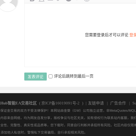
您需要登录后才可以评论
登
:26:27
09:26:49
04:27:11
23:27:34
22:30:08
21:32:42
20:35:16
20:17:03
1
评论后跳转到最后一页
发表评论
:16:31
17:06:57
AHub智能EA交易社区
(
京ICP备16019091号-2
)
|
友链申请
|
广告合作
|
Su
金交易的双方不受法律保护！本网站由金葵（GW）公司独立运营，非MetaQuotes/M
/资源。社区内容来自网络，均为网友自发分享，版权争议与社区无关，如有侵权行为联系站内客服
安全性、完整性、真实性或品质等，您下载时，同意自行判断并承担所有风险。社区内容仅限
。添加他人私信时，警惕私下交易骗局，自行承担相关风险。