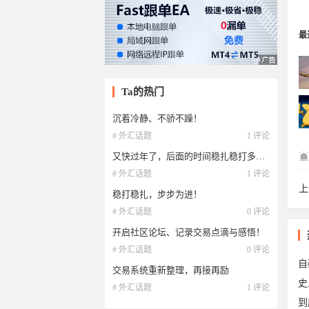
最
Ta的热门
沉着冷静、不骄不躁！
# 外汇话题
1 评论
又快过年了，后面的时间稳扎稳打多屯米！
lex
# 外汇话题
1 评论
上
稳打稳扎，步步为进！
vi
# 外汇话题
0 评论
开启社区论坛、记录交易点滴与感悟！
# 外汇话题
0 评论
自
交易系统重新整理，再接再励
# 外汇话题
1 评论
到