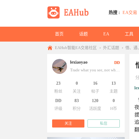
热搜 :
EA交易
首页
话题
EA
工具
›
›
EAHub智能EA交易社区
外汇话题
悟、通
lexiaoyao
DD
Trade what you see, not what you think.
23
0
16
13
le
粉丝
关注
帖子
主题
DD
83
120
0
评级
积分
活跃度
H币
关注
私信