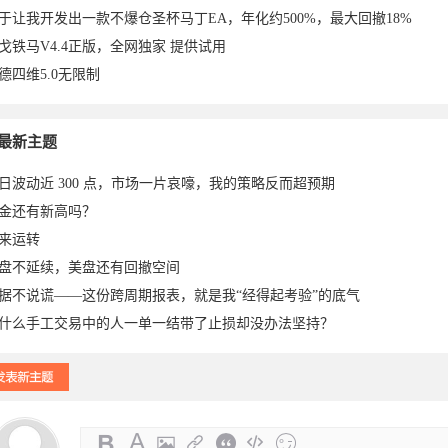
于让我开发出一款不爆仓圣杯马丁EA，年化约500%，最大回撤18%
戈铁马V4.4正版，全网独家 提供试用
德四维5.0无限制
024-
2024-12-
于2024-
于2024-
于2024-
于2024-
2024-12-
8于2024-
于
024-
于2024-
最新主题
日波动近 300 点，市场一片哀嚎，我的策略反而超预期
金还有新高吗？
来运转
盘不延续，美盘还有回撤空间
据不说谎——这份跨周期报表，就是我“经得起考验”的底气
什么手工交易中的人一单一结带了止损却没办法坚持？
-22
22
12-22
12-21
12-21
12-21
21
12-21
1
-21
12-21