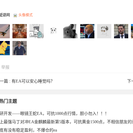
近访问
头像模式
举报
iaoyao
imishao于
交易密码
心平气和
见证一切
GrayWei
ljf520ly于
31523766
c
一篇 :
有EA可以安心睡觉吗？
下
russwb
seek2020
热门主题
研开发——眼镜王蛇EA，可抗1000点行情，胆小勿入！！！
底有没有稳定盈利，不爆仓的ea