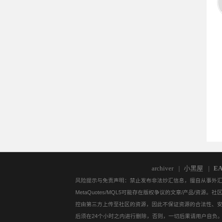
14
17
archiver
|
小黑屋
|
E
风险提示与免责声明：禁止发布非法炒汇信息，擅自从事外汇保证
MetaQuotes/MQL5可能存在版权争议的文章/产品
控由第三方上传至社区的资源，因此不保证资源的合法性、
后须在24个小时之内进行删除，否则，一切后果请用户自负