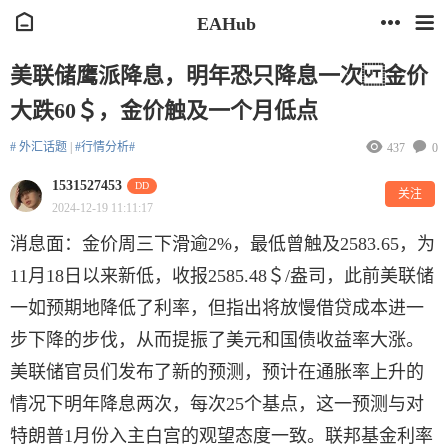
EAHub
美联储鹰派降息，明年恐只降息一次 金价
大跌60＄，金价触及一个月低点
# 外汇话题
|
#行情分析#
437
0
1531527453
DD
关注
2024-12-19 11:11:17
消息面：金价周三下滑逾2%，最低曾触及2583.65，为
11月18日以来新低，收报2585.48＄/盎司，此前美联储
一如预期地降低了利率，但指出将放慢借贷成本进一
步下降的步伐，从而提振了美元和国债收益率大涨。
美联储官员们发布了新的预测，预计在通胀率上升的
情况下明年降息两次，每次25个基点，这一预测与对
特朗普1月份入主白宫的观望态度一致。联邦基金利率