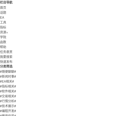
栏目导航
首页
话题
EA
工具
指标
资源+
学院
函数
帮助
任务悬赏
我要搜索
快速发布
分类筛选
#随便聊聊#
#新闻时事#
#EA相关#
#指标相关#
#软件相关#
#交易相关#
#行情分析#
#技术展示#
#编程开发#
#跟单信号#