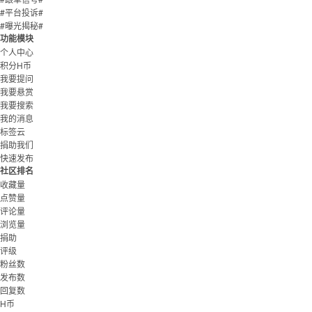
#平台投诉#
#曝光揭秘#
功能模块
个人中心
积分H币
我要提问
我要悬赏
我要搜索
我的消息
标签云
捐助我们
快速发布
社区排名
收藏量
点赞量
评论量
浏览量
捐助
评级
粉丝数
发布数
回复数
H币