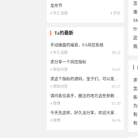
怎
龙舟节
谁
# 外汇话题
4 评论
S
什
Ta的最新
这
手动操盘的福音，EA风控系统
我
4于
# 外汇话题
09-22
求分享一个风控指标
于2
# 帮助问答
10-07
求这个指标的源码，宝子们，可以发一下给我吗
求
# 帮助问答
05-27
怎
请问各位高手，圈注的地方这些参数如何让它不显示，是用的int函数，怎么才能让它
各
# 微博
05-20
为
今天先这样，好久没分享，欢迎大家一起研究
有
# 微博
04-16
有