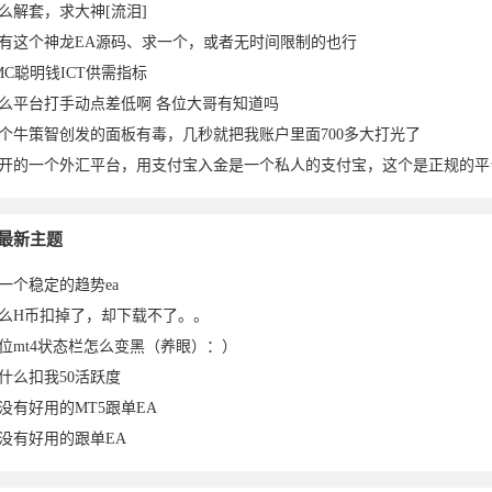
么解套，求大神[流泪]
有这个神龙EA源码、求一个，或者无时间限制的也行
MC聪明钱ICT供需指标
么平台打手动点差低啊 各位大哥有知道吗
个牛策智创发的面板有毒，几秒就把我账户里面700多大打光了
开的一个外汇平台，用支付宝入金是一个私人的支付宝，这个是正规的平
2026-
2026-02-
于2025-
2025-09-
2025-09-
2025-08-
于2025-
5于2025-
于
025-
2025-07-
487于
2025-06-
CHEN于
2025-03-
2025-03-
于2025-
w
最新主题
一个稳定的趋势ea
么H币扣掉了，却下载不了。。
位mt4状态栏怎么变黑（养眼）：）
什么扣我50活跃度
没有好用的MT5跟单EA
没有好用的跟单EA