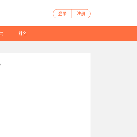
登录
注册
赏
排名
吗