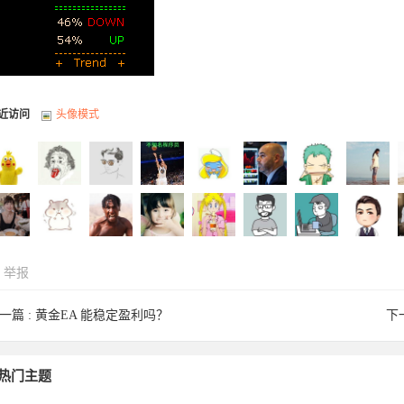
近访问
头像模式
举报
219243
Sorbi于
ACEzxc
eayeah于
swsw于
petehor于
Yzjh2004
jackal059
y
一篇 :
黄金EA 能稳定盈利吗？
下
蟆小姐
zz1230于
15170444
cl0626于
EDISON
gpf571于
jakip于
yangxiao
p
热门主题