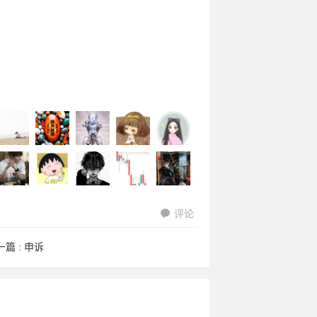
评论
asuhito
31909926
chengyu8
A772697
han_7819
一篇 :
申诉
eterandre
zhao25my
lengjunkis
yunyang1
13789171