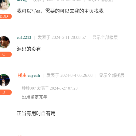
我可以写ea，需要的可以去我的主页找我
DDD
ea12213
|
发表于 2024-6-11 20:08:57
|
显示全部楼层
源码的没有
问
访问
访问
访问
访问
访问
访问
访问
C
问
访问
07:03:53
访问
01:54:44
访问
访问
访问
楼主
eayeah
|
发表于 2024-8-4 05:26:08
|
显示全部楼层
秒秒007 发表于 2024-5-27 07:23
D
没用鉴定完毕
正当有用时自有用