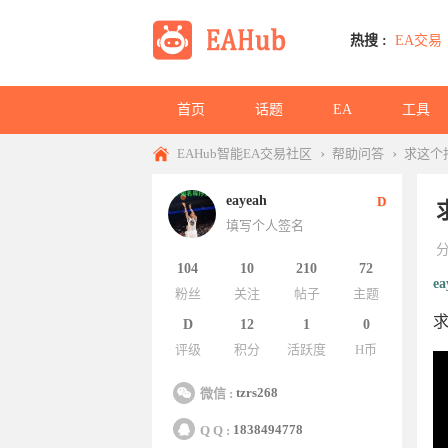
热搜 :
EA交易
首页
话题
EA
工具
›
›
EAHub智能EA交易社区
帮助问答
求这个
eayeah
D
填写个人签名
104
10
210
72
ea
粉丝
关注
帖子
主题
D
12
1
0
评级
积分
活跃度
H币
tzrs268
微信 :
1838494778
Q Q :