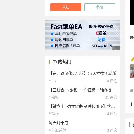
关注
私信
最
Ta的热门
【东北路汉化无错版】1.307中文无错版
# EA
10 评论
【三线合一指标】一个红极一时的指标，现在都没有过时
17
# 指标
21 评论
上
【键盘上下左右切换品种和周期】快速切换的看盘复盘指标
蛤
# 指标
4 评论
每天几十刀
# 外汇话题
3 评论