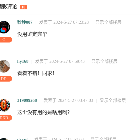
-15
06
11-30
22
03
14
07-26
07-25
0
精彩评论
10
-23
09
2025-06-
12
2025-05-
25
13
03-01
0
秒秒007
|
发表于 2024-5-27 07:23:28
|
显示全部楼层
没用鉴定完毕
C
hy168
|
发表于 2024-5-27 07:59:43
|
显示全部楼层
看着不错！同求！
DD
:21:17
08:29:03
01:36:49
18:44:35
05:06:43
15:28:51
01:51:00
04:02:51
0
319099268
|
发表于 2024-5-27 08:47:03
|
显示全部楼层
这个没有用的是啥用啊？
:14:03
14:21:17
26
23:46:30
04
04:02:58
13:35:30
23:08:02
1
DDD
dzrzg
|
发表于 2024-5-27 08:57:03
|
显示全部楼层